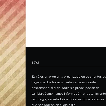
12Y2
12 y 2 es un programa organizado en segmentos q
hagan de dos horas y media un oasis donde
descansar el dial del radio sin preocupación de
cambiar. Combinamos información, entretenimiento
tecnología, seriedad, dinero y el resto de las cosas
que nos rodean en el día a día.