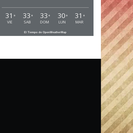
31
33
33
30
31
°
°
°
°
°
VIE
SAB
DOM
LUN
MAR
El Tiempo de OpenWeatherMap