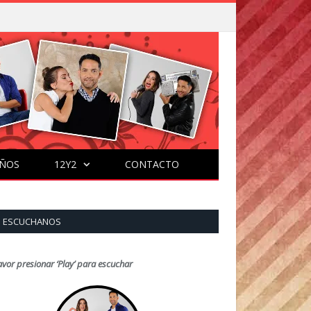
ÑOS
12Y2
CONTACTO
ESCUCHANOS
avor presionar ‘Play’ para escuchar