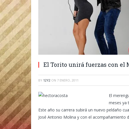
El Torito unirá fuerzas con el
BY
12Y2
ON
7 ENERO, 2011
El merengu
meses ya t
Este año su carrera subirá un nuevo peldaño cua
José Antonio Molina y con el acompañamiento de