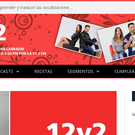
La IA está acercándonos a comprender y traducir las vocalizaciones y comportamientos de nuestras mascotas
CASTS
RECETAS
SEGMENTOS
CUMPLEA
F