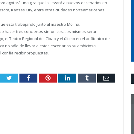
rzo agotará una gira que lo llevará a nuevos escenarios en
esota, Kansas City, entre otras ciudades norteamericanas.
que está trabajando junto al maestro Molina.
do hacer tres conciertos sinfónicos. Los mismos serán
 el Teatro Regional del Cibao y el último en el anfiteatro de
za no sólo de llevar a estos escenarios su ambiciosa
l confía recibir propuestas.
Twitter
Facebook
Pinterest
LinkedIn
Tumblr
Email