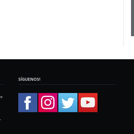
SÍGUENOS!
ue
,