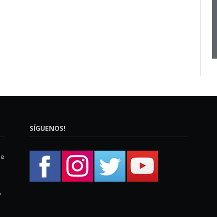
SÍGUENOS!
ue
,