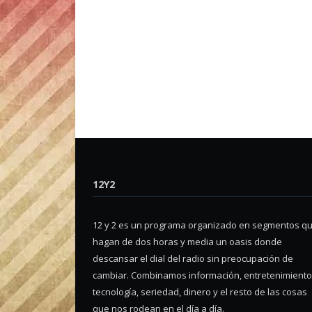
12Y2
12 y 2 es un programa organizado en segmentos q
hagan de dos horas y media un oasis donde
descansar el dial del radio sin preocupación de
cambiar. Combinamos información, entretenimiento
tecnología, seriedad, dinero y el resto de las cosas
que nos rodean en el día a día.