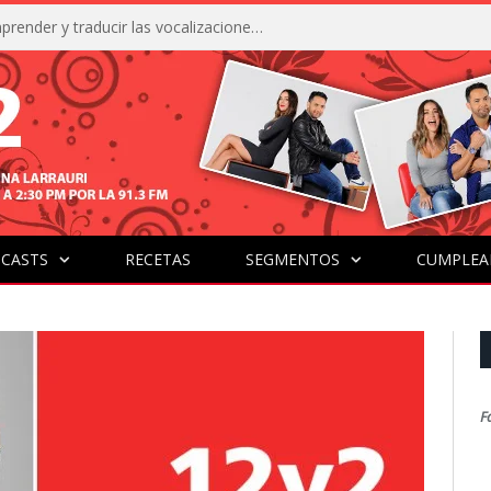
La IA está acercándonos a comprender y traducir las vocalizaciones y comportamientos de nuestras mascotas
CASTS
RECETAS
SEGMENTOS
CUMPLEA
F