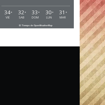
34
32
33
30
31
°
°
°
°
°
VIE
SAB
DOM
LUN
MAR
El Tiempo de OpenWeatherMap