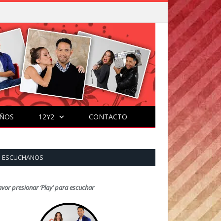
ÑOS
12Y2
CONTACTO
ESCUCHANOS
avor presionar ‘Play’ para escuchar