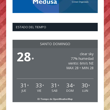
ESTADO DEL TIEMPO
SANTO DOMINGO
28
clear sky
°
77% humedad
viento: 6m/s NE
MAX 28 • MIN 28
31
33
31
34
30
°
°
°
°
°
JUE
VIE
SAB
DOM
LUN
El Tiempo de OpenWeatherMap