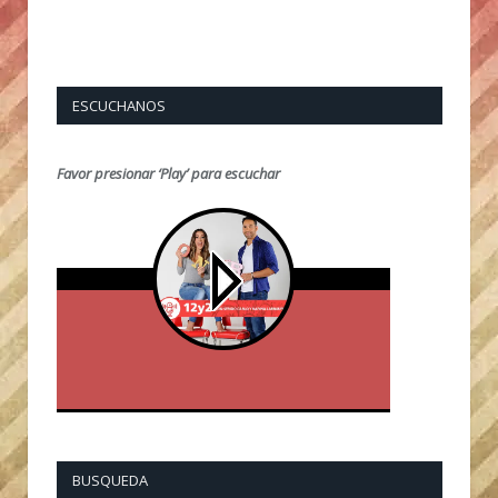
ESCUCHANOS
Favor presionar ‘Play’ para escuchar
BUSQUEDA