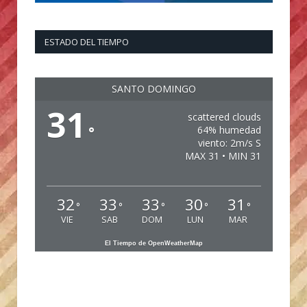
ESTADO DEL TIEMPO
SANTO DOMINGO
31
scattered clouds
°
64% humedad
viento: 2m/s S
MAX 31 • MIN 31
32
33
33
30
31
°
°
°
°
°
VIE
SAB
DOM
LUN
MAR
El Tiempo de OpenWeatherMap