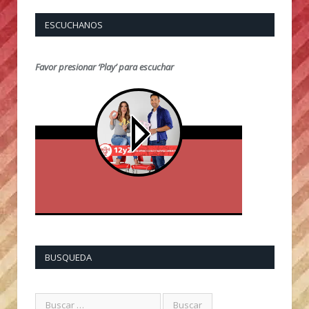
ESCUCHANOS
Favor presionar ‘Play’ para escuchar
BUSQUEDA