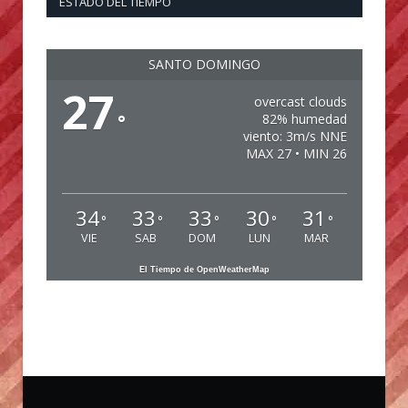
ESTADO DEL TIEMPO
SANTO DOMINGO
27
overcast clouds
°
82% humedad
viento: 3m/s NNE
MAX 27 • MIN 26
34
33
33
30
31
°
°
°
°
°
VIE
SAB
DOM
LUN
MAR
El Tiempo de OpenWeatherMap