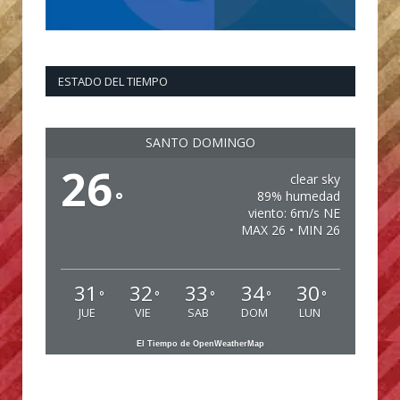
ESTADO DEL TIEMPO
SANTO DOMINGO
26
clear sky
°
89% humedad
viento: 6m/s NE
MAX 26 • MIN 26
31
32
33
34
30
°
°
°
°
°
JUE
VIE
SAB
DOM
LUN
El Tiempo de OpenWeatherMap