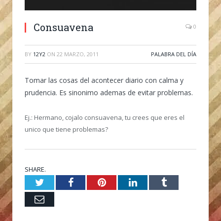
Consuavena
0
BY
12Y2
ON
22 MARZO, 2011
PALABRA DEL DÍA
Tomar las cosas del acontecer diario con calma y
prudencia. Es sinonimo ademas de evitar problemas.
Ej.: Hermano, cojalo consuavena, tu crees que eres el
unico que tiene problemas?
SHARE.
Twitter
Facebook
Pinterest
LinkedIn
Tumblr
Email