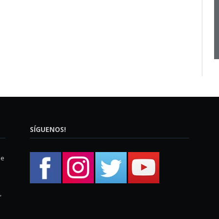
SÍGUENOS!
ue
,