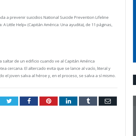
ada a prevenir suicidios National Suicide Prevention Lifeline
: A Little Help» (Capitán América: Una ayudita), de 11 páginas,
 saltar de un edificio cuando ve al Capitán América
 cercana. El altercado evita que se lance al vacío, literal y
do el joven salva al héroe y, en el proceso, se salva a sí mismo.
Twitter
Facebook
Pinterest
LinkedIn
Tumblr
Email