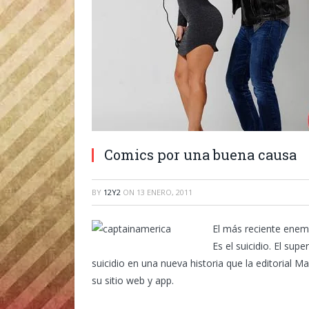
Comics por una buena causa
BY
12Y2
ON
13 ENERO, 2011
El más reciente enem
Es el suicidio.
El supe
suicidio en una nueva historia que la editorial M
su sitio web y app.