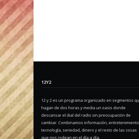
12Y2
12 y 2 es un programa organizado en segmentos q
hagan de dos horas y media un oasis donde
descansar el dial del radio sin preocupación de
cambiar. Combinamos información, entretenimiento
tecnología, seriedad, dinero y el resto de las cosas
que nos rodean en el día a día.