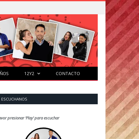
ÑOS
12Y2
CONTACTO
ESCUCHANOS
avor presionar ‘Play’ para escuchar