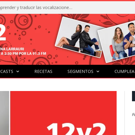
La IA está acercándonos a comprender y traducir las vocalizaciones y comportamientos de nuestras mascotas
CASTS
RECETAS
SEGMENTOS
CUMPLEA
F