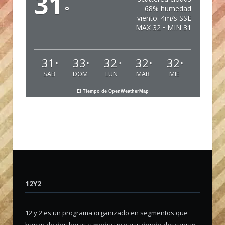
31
°
68% humedad
viento: 4m/s SSE
MAX 32 • MIN 31
31
33
32
32
32
°
°
°
°
°
SAB
DOM
LUN
MAR
MIE
El Tiempo de OpenWeatherMap
12Y2
12 y 2 es un programa organizado en segmentos que