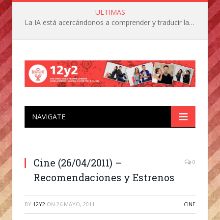
ULTIMAS
La IA está acercándonos a comprender y traducir las vocalizaciones y comportamientos de nuestras mascotas
NAVIGATE
Cine (26/04/2011) –
0
Recomendaciones y Estrenos
BY
12Y2
ON
26 MAYO, 2011
CINE