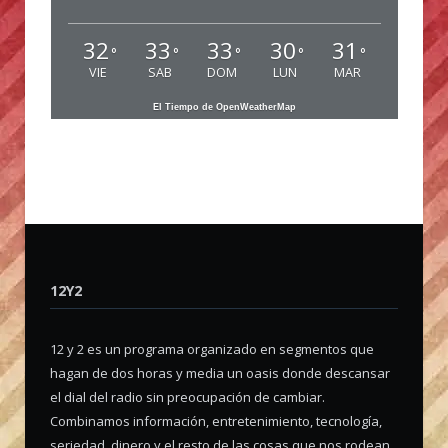
32
33
33
30
31
°
°
°
°
°
VIE
SAB
DOM
LUN
MAR
El Tiempo de OpenWeatherMap
12Y2
12 y 2 es un programa organizado en segmentos que
hagan de dos horas y media un oasis donde descansar
el dial del radio sin preocupación de cambiar.
Combinamos información, entretenimiento, tecnología,
seriedad, dinero y el resto de las cosas que nos rodean