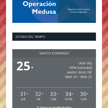
ESTADO DEL TIEMPO
SANTO DOMINGO
25
clear sky
°
90% humedad
viento: 6m/s NE
MAX 25 • MIN 25
31
32
33
34
30
°
°
°
°
°
JUE
VIE
SAB
DOM
LUN
El Tiempo de OpenWeatherMap