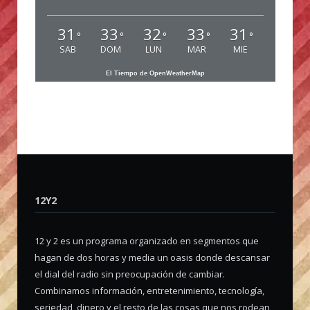
31
33
32
33
31
°
°
°
°
°
SAB
DOM
LUN
MAR
MIE
El Tiempo de OpenWeatherMap
12Y2
12 y 2 es un programa organizado en segmentos que
hagan de dos horas y media un oasis donde descansar
el dial del radio sin preocupación de cambiar.
Combinamos información, entretenimiento, tecnología,
seriedad, dinero y el resto de las cosas que nos rodean