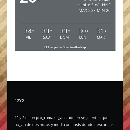
°
viento: 3m/s NNE
MAX 26 • MIN 26
34
33
33
30
31
°
°
°
°
°
VIE
SAB
DOM
LUN
MAR
El Tiempo de OpenWeatherMap
12Y2
12 y 2 es un programa organizado en segmentos que
hagan de dos horas y media un oasis donde descansar