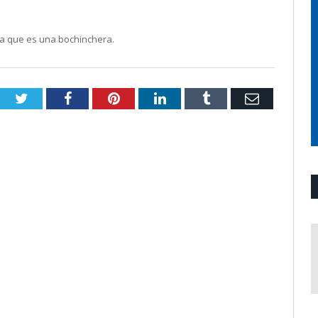
sefa que es una bochinchera.
Twitter
Facebook
Pinterest
LinkedIn
Tumblr
Email