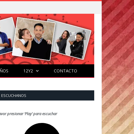
ÑOS
12Y2
CONTACTO
ESCUCHANOS
avor presionar ‘Play’ para escuchar