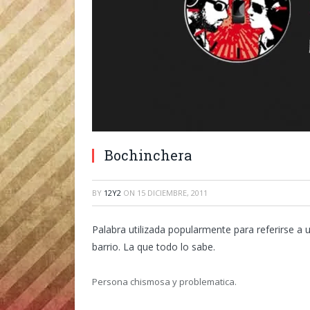
Bochinchera
BY
12Y2
ON
15 DICIEMBRE, 2011
Palabra utilizada popularmente para referirse a
barrio. La que todo lo sabe.
Persona chismosa y problematica.