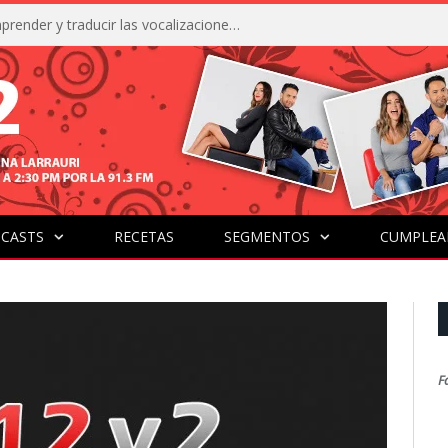
La IA está acercándonos a comprender y traducir las vocalizaciones y comportamientos de nuestras mascotas
CASTS
RECETAS
SEGMENTOS
CUMPLEA
F