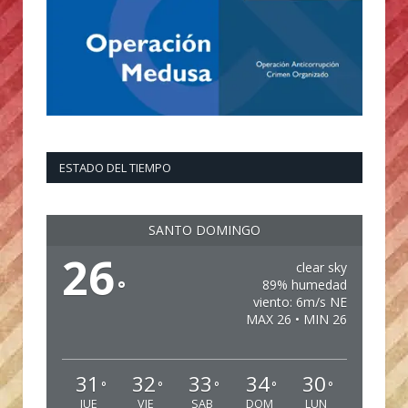
ESTADO DEL TIEMPO
SANTO DOMINGO
26
clear sky
°
89% humedad
viento: 6m/s NE
MAX 26 • MIN 26
31
32
33
34
30
°
°
°
°
°
JUE
VIE
SAB
DOM
LUN