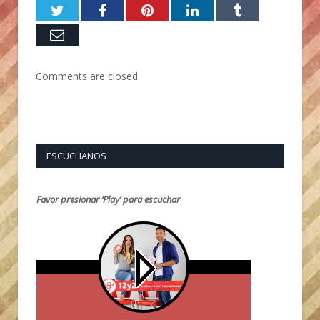
Twitter
Facebook
Pinterest
LinkedIn
Tumblr
Email
Comments are closed.
ESCUCHANOS
Favor presionar ‘Play’ para escuchar