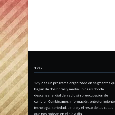
12Y2
12 y 2 es un programa organizado en segmentos q
hagan de dos horas y media un oasis donde
descansar el dial del radio sin preocupación de
cambiar. Combinamos información, entretenimiento
tecnología, seriedad, dinero y el resto de las cosas
que nos rodean en el día a día.