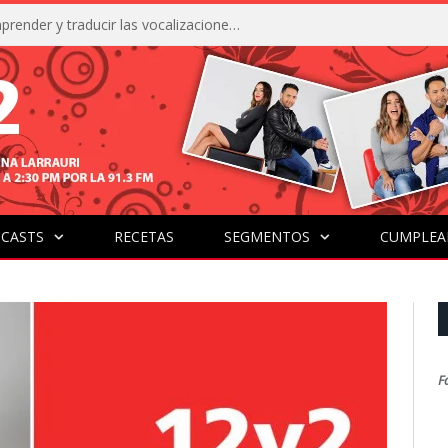
La IA está acercándonos a comprender y traducir las vocalizaciones y comportamientos de nuestras mascotas
CASTS
RECETAS
SEGMENTOS
CUMPLEA
F