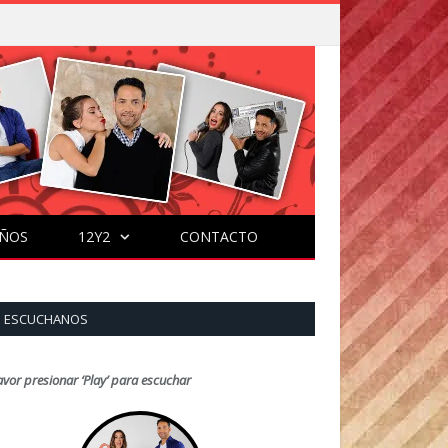
ÑOS
12Y2
CONTACTO
ESCUCHANOS
avor presionar ‘Play’ para escuchar