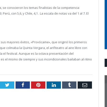
, se conocieron los temas finalistas de la competencia
erú, con 5,6, y Chile, 4,1 . La escala de notas va del 1 al 7. El
 sus mayores éxitos, «Provócame», que originó los primeros
que colmaba la Quinta Vergara, el anfiteatro al aire libre con
 el festival. Aunque es la octava presentación del
o es el mismo de siempre y sus incondicionales bailaban al ritmo
Twitter
Facebook
Pinterest
LinkedIn
Tumblr
Email