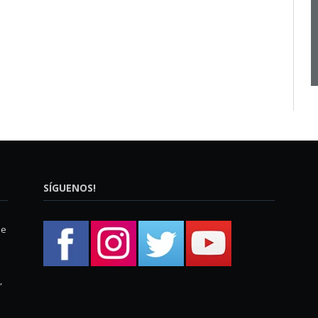
SÍGUENOS!
ue
,