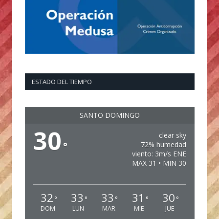
ESTADO DEL TIEMPO
SANTO DOMINGO
30
clear sky
°
72% humedad
viento: 3m/s ENE
MAX 31 • MIN 30
32
33
33
31
30
°
°
°
°
°
DOM
LUN
MAR
MIE
JUE