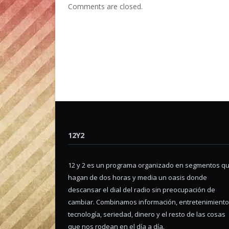
Comments are closed.
12Y2
12 y 2 es un programa organizado en segmentos q
hagan de dos horas y media un oasis donde
descansar el dial del radio sin preocupación de
cambiar. Combinamos información, entretenimiento
tecnología, seriedad, dinero y el resto de las cosas
que nos rodean en el día a día.