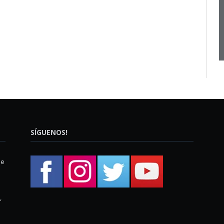
SÍGUENOS!
ue
,