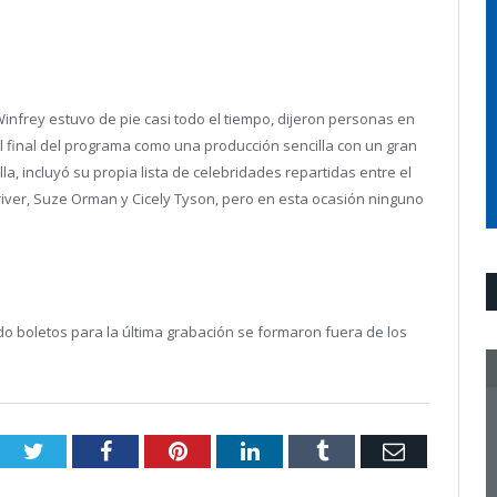
 Winfrey estuvo de pie casi todo el tiempo, dijeron personas en
 el final del programa como una producción sencilla con un gran
la, incluyó su propia lista de celebridades repartidas entre el
river, Suze Orman y Cicely Tyson, pero en esta ocasión ninguno
 boletos para la última grabación se formaron fuera de los
Twitter
Facebook
Pinterest
LinkedIn
Tumblr
Email