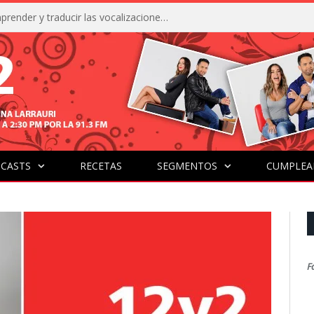
La IA está acercándonos a comprender y traducir las vocalizaciones y comportamientos de nuestras mascotas
CASTS
RECETAS
SEGMENTOS
CUMPLEA
F