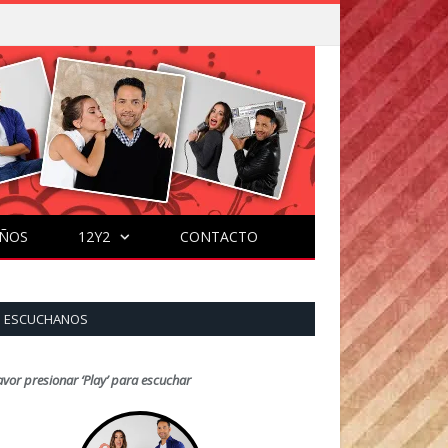
ÑOS
12Y2
CONTACTO
ESCUCHANOS
avor presionar ‘Play’ para escuchar