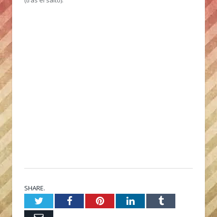
(tras el salto):
SHARE.
Twitter
Facebook
Pinterest
LinkedIn
Tumblr