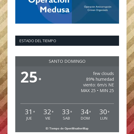
ESTADO DEL TIEMPO
SANTO DOMINGO
25
few clouds
°
89% humedad
viento: 6m/s NE
MAX 25 • MIN 25
31
32
33
34
30
°
°
°
°
°
JUE
VIE
SAB
DOM
LUN
El Tiempo de OpenWeatherMap