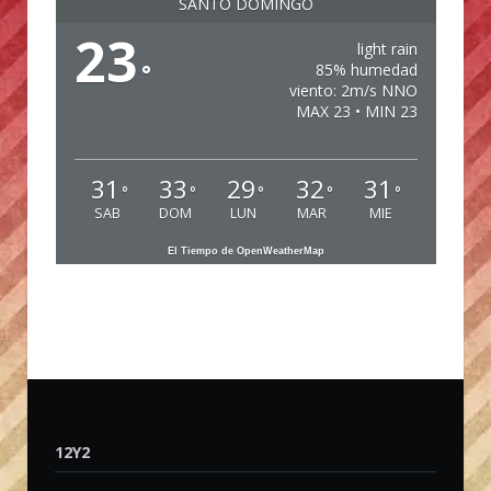
SANTO DOMINGO
23
light rain
°
85% humedad
viento: 2m/s NNO
MAX 23 • MIN 23
31
33
29
32
31
°
°
°
°
°
SAB
DOM
LUN
MAR
MIE
El Tiempo de OpenWeatherMap
12Y2