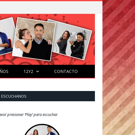
ÑOS
12Y2
CONTACTO
ESCUCHANOS
avor presionar ‘Play’ para escuchar