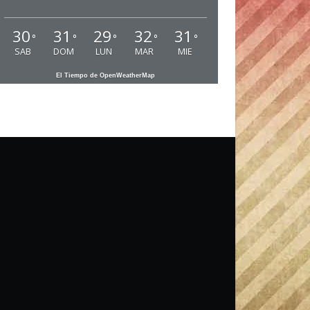
30
31
29
32
31
°
°
°
°
°
SAB
DOM
LUN
MAR
MIE
El Tiempo de OpenWeatherMap