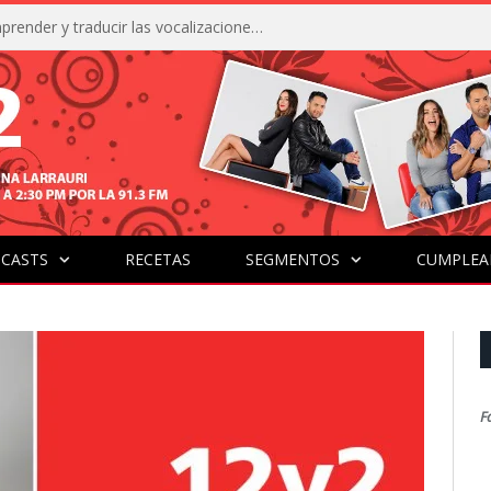
La IA está acercándonos a comprender y traducir las vocalizaciones y comportamientos de nuestras mascotas
CASTS
RECETAS
SEGMENTOS
CUMPLEA
F