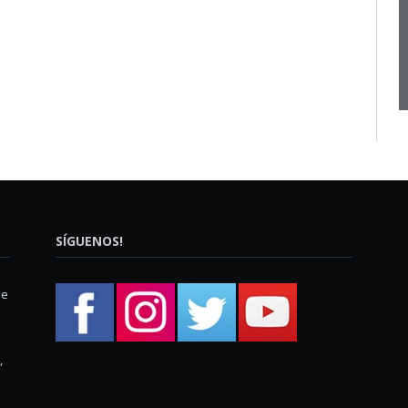
SÍGUENOS!
ue
,