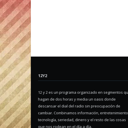
12Y2
12 y 2 es un programa organizado en segmentos q
hagan de dos horas y media un oasis donde
descansar el dial del radio sin preocupación de
cambiar. Combinamos información, entretenimiento
tecnología, seriedad, dinero y el resto de las cosas
que nos rodean en el día a día.