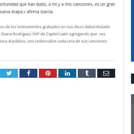
ortunidad que han dado, a mi y a mis canciones, es un gran
nueva etapa.» afirma García.
os de los instrumentos grabados en sus disco debut titulado
 Diana Rodríguez SVP de Capitol Latin agregando que «es
ica al público, uno redescubre cada una de sus canciones
Twitter
Facebook
Pinterest
LinkedIn
Tumblr
Email