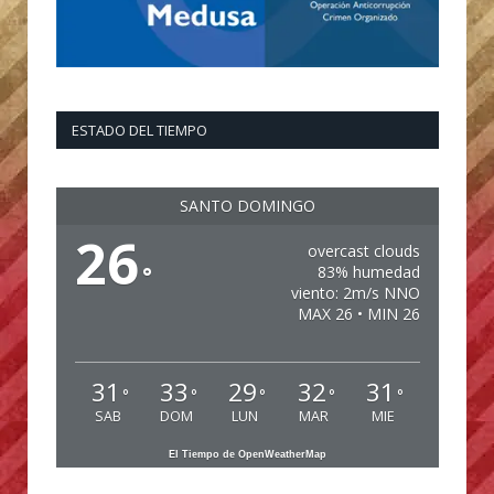
ESTADO DEL TIEMPO
SANTO DOMINGO
26
overcast clouds
°
83% humedad
viento: 2m/s NNO
MAX 26 • MIN 26
31
33
29
32
31
°
°
°
°
°
SAB
DOM
LUN
MAR
MIE
El Tiempo de OpenWeatherMap