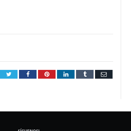
Twitter
Facebook
Pinterest
LinkedIn
Tumblr
Email
SÍGUENOS!