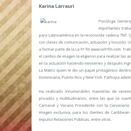
Karina Larrauri
Psicóloga General
importantes traba
para Latinoamérica en la reconocida cadena TNT. S
con clases de comunicación, actuación y locución. 
a formar parte de la La 91 fm www.la91fm.com. Tra
el cambio de imagen la eligieron para realizar las a
en la actuación haciendo miniseries y después ingr
La Matriz quien le dio un papel protagónico dentr
Dominicana, Puerto Rico y New York. Participa además
Ha realizado innumerables maestrías de cerem
privados y multitudinarios, entre las que se cue
Carnaval y Verano Presidente con la Cervecería 
imagen exclusiva, para los clientes de Caribbean
Impulso Relaciones Públicas, entre otras.