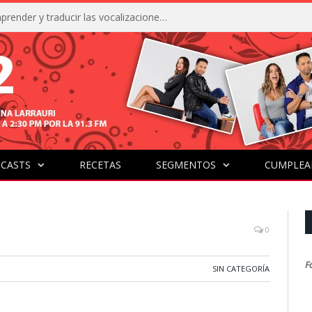
La IA está acercándonos a comprender y traducir las vocalizaciones y comportamientos de nuestras mascotas
CASTS
RECETAS
SEGMENTOS
CUMPLEA
0
F
SIN CATEGORÍA