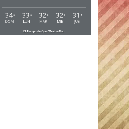
34
33
32
32
31
°
°
°
°
°
DOM
LUN
MAR
MIE
JUE
El Tiempo de OpenWeatherMap