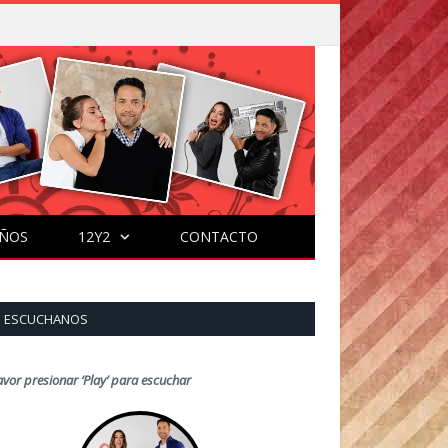
ÑOS
12Y2
CONTACTO
ESCUCHANOS
avor presionar ‘Play’ para escuchar