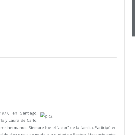
977, en Santiago,
lo y Laura de Carlo.
s hermanos. Siempre fue el “actor” de la familia. Participó en
ad de diez y seis se muda a la ciudad de Boston, Massachusetts,