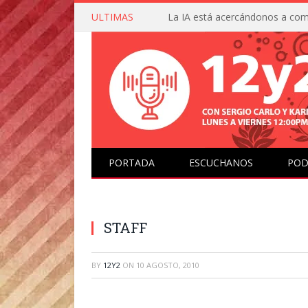
ULTIMAS
PORTADA
ESCUCHANOS
POD
STAFF
BY
12Y2
ON
10 AGOSTO, 2010