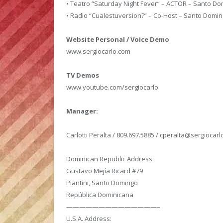
• Teatro “Saturday Night Fever” – ACTOR – Santo Do
• Radio “Cualestuversion?” – Co-Host – Santo Domi
Website Personal / Voice Demo
www.sergiocarlo.com
TV Demos
www.youtube.com/sergiocarlo
Manager:
Carlotti Peralta / 809.697.5885 / cperalta@sergiocar
Dominican Republic Address:
Gustavo Mejía Ricard #79
Piantini, Santo Domingo
República Dominicana
——————————————–
U.S.A. Address: