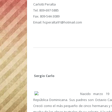
Carlotti Peralta
Tel. 809-697-5885
Fax. 809-544-3089
Email: hcperalta91@hotmail.com
Sergio Carlo
Nacido marzo 19 1
República Dominicana. Sus padres son Octavio Car
Creció como el más pequeño de cinco hermanas y tre
mucha de las obras teatrales de su colegio. A la ed