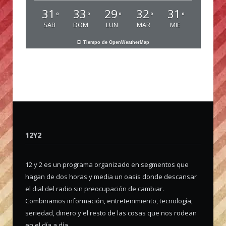
31
33
29
32
31
°
°
°
°
°
SAB
DOM
LUN
MAR
MIE
El Tiempo de OpenWeatherMap
12Y2
12 y 2 es un programa organizado en segmentos que
hagan de dos horas y media un oasis donde descansar
el dial del radio sin preocupación de cambiar.
Combinamos información, entretenimiento, tecnología,
seriedad, dinero y el resto de las cosas que nos rodean
en el día a día.