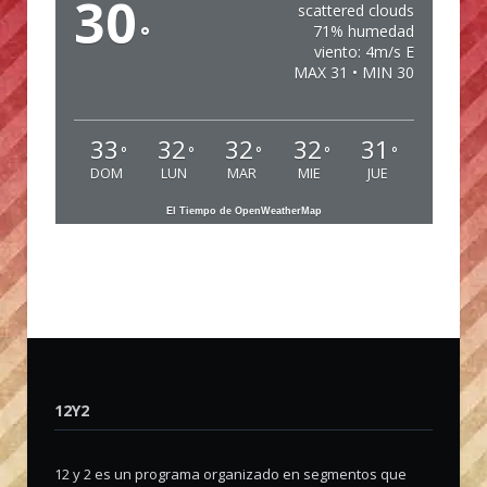
30
scattered clouds
°
71% humedad
viento: 4m/s E
MAX 31 • MIN 30
33
32
32
32
31
°
°
°
°
°
DOM
LUN
MAR
MIE
JUE
El Tiempo de OpenWeatherMap
12Y2
12 y 2 es un programa organizado en segmentos que