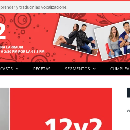
La IA está acercándonos a comprender y traducir las vocalizaciones y comportamientos de nuestras mascotas
CASTS
RECETAS
SEGMENTOS
CUMPLEA
F