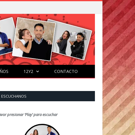
ÑOS
12Y2
CONTACTO
ESCUCHANOS
avor presionar ‘Play’ para escuchar