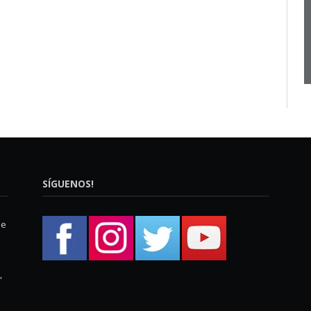
SÍGUENOS!
ue
,