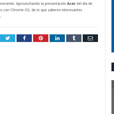
oreciente. Aprovechando la presentación
Acer
del día de
ks con Chrome OS, de lo que salieron interesantes
.
Twitter
Facebook
Pinterest
LinkedIn
Tumblr
Email