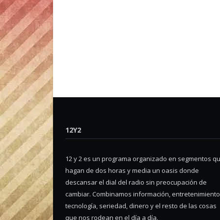
12Y2
12 y 2 es un programa organizado en segmentos q
hagan de dos horas y media un oasis donde
descansar el dial del radio sin preocupación de
cambiar. Combinamos información, entretenimiento
tecnología, seriedad, dinero y el resto de las cosas
que nos rodean en el día a día.