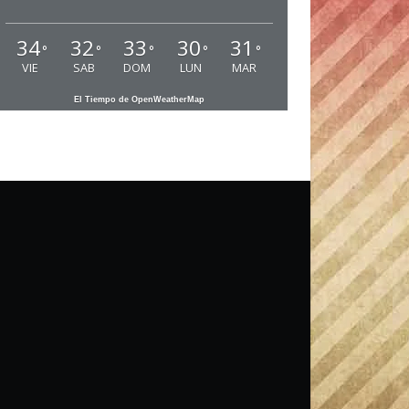
34
32
33
30
31
°
°
°
°
°
VIE
SAB
DOM
LUN
MAR
El Tiempo de OpenWeatherMap