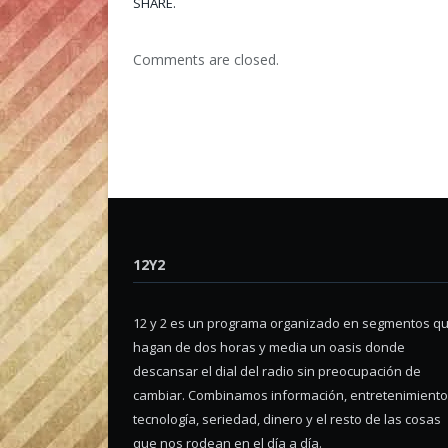
SHARE.
Comments are closed.
12Y2
12 y 2 es un programa organizado en segmentos q
hagan de dos horas y media un oasis donde
descansar el dial del radio sin preocupación de
cambiar. Combinamos información, entretenimiento
tecnología, seriedad, dinero y el resto de las cosas
que nos rodean en el día a día.