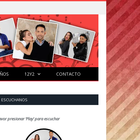
ÑOS
12Y2
CONTACTO
ESCUCHANOS
avor presionar ‘Play’ para escuchar