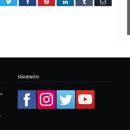
Twitter
Facebook
Pinterest
LinkedIn
Tumblr
Email
SÍGUENOS!
ue
,