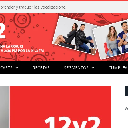
La IA está acercándonos a comprender y traducir las vocalizaciones y comportamientos de nuestras mascotas
CASTS
RECETAS
SEGMENTOS
CUMPLEA
F