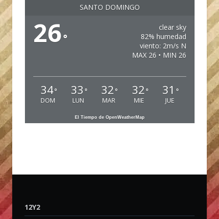
SANTO DOMINGO
26
clear sky
°
82% humedad
viento: 2m/s N
MAX 26 • MIN 26
34
33
32
32
31
°
°
°
°
°
DOM
LUN
MAR
MIE
JUE
El Tiempo de OpenWeatherMap
12Y2