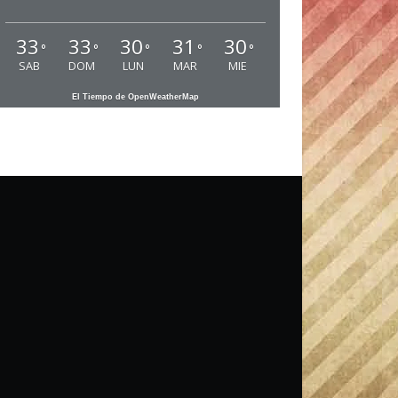
33
33
30
31
30
°
°
°
°
°
SAB
DOM
LUN
MAR
MIE
El Tiempo de OpenWeatherMap