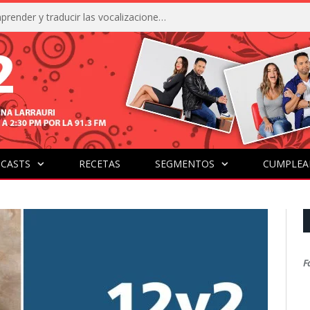
La IA está acercándonos a comprender y traducir las vocalizaciones y comportamientos de nuestras mascotas
CASTS
RECETAS
SEGMENTOS
CUMPLEA
F