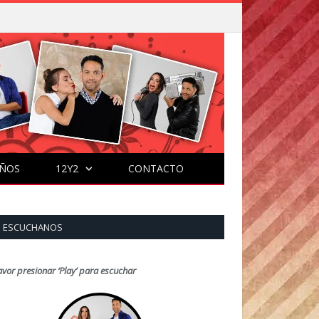
ÑOS
12Y2
CONTACTO
ESCUCHANOS
avor presionar ‘Play’ para escuchar