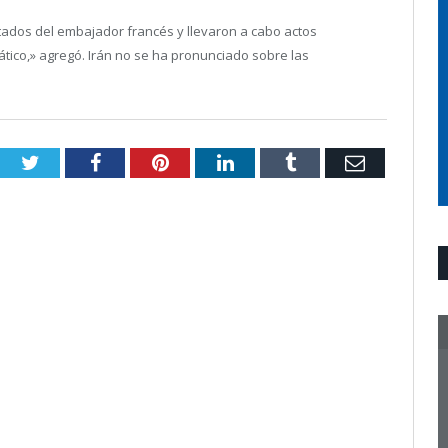
itados del embajador francés y llevaron a cabo actos
ático,» agregó. Irán no se ha pronunciado sobre las
Twitter
Facebook
Pinterest
LinkedIn
Tumblr
Email