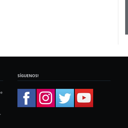
SÍGUENOS!
ue
,