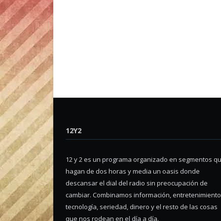
12Y2
12 y 2 es un programa organizado en segmentos q
hagan de dos horas y media un oasis donde
descansar el dial del radio sin preocupación de
cambiar. Combinamos información, entretenimiento
tecnología, seriedad, dinero y el resto de las cosas
que nos rodean en el día a día.