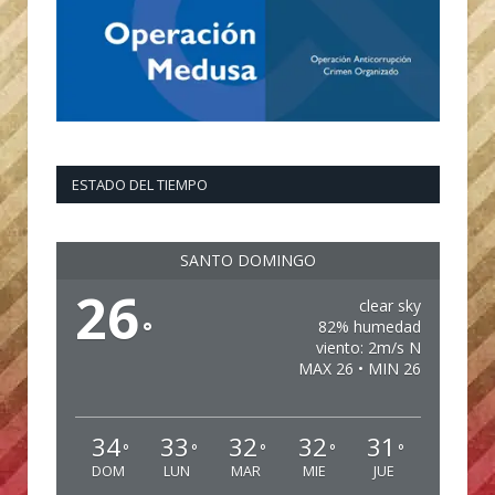
ESTADO DEL TIEMPO
SANTO DOMINGO
26
clear sky
°
82% humedad
viento: 2m/s N
MAX 26 • MIN 26
34
33
32
32
31
°
°
°
°
°
DOM
LUN
MAR
MIE
JUE