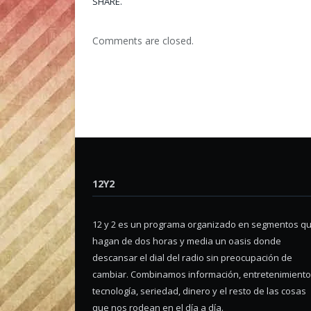
SHARE.
Comments are closed.
12Y2
12 y 2 es un programa organizado en segmentos q
hagan de dos horas y media un oasis donde
descansar el dial del radio sin preocupación de
cambiar. Combinamos información, entretenimiento
tecnología, seriedad, dinero y el resto de las cosas
que nos rodean en el día a día.