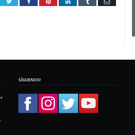
Twitter
Facebook
Pinterest
LinkedIn
Tumblr
Email
SÍGUENOS!
ue
,