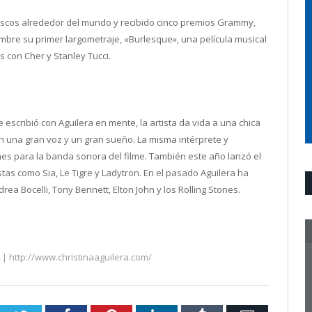
discos alrededor del mundo y recibido cinco premios Grammy,
embre su primer largometraje, «Burlesque», una película musical
s con Cher y Stanley Tucci.
 escribió con Aguilera en mente, la artista da vida a una chica
n una gran voz y un gran sueño. La misma intérprete y
es para la banda sonora del filme. También este año lanzó el
tas como Sia, Le Tigre y Ladytron. En el pasado Aguilera ha
a Bocelli, Tony Bennett, Elton John y los Rolling Stones.
a | http://www.christinaaguilera.com/