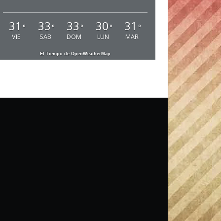
31
33
33
30
31
°
°
°
°
°
VIE
SAB
DOM
LUN
MAR
El Tiempo de OpenWeatherMap