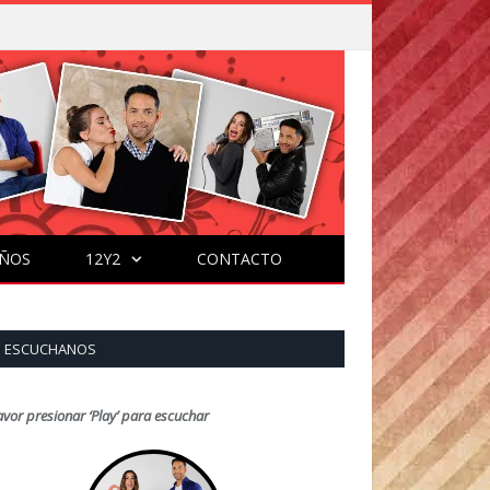
ÑOS
12Y2
CONTACTO
ESCUCHANOS
avor presionar ‘Play’ para escuchar