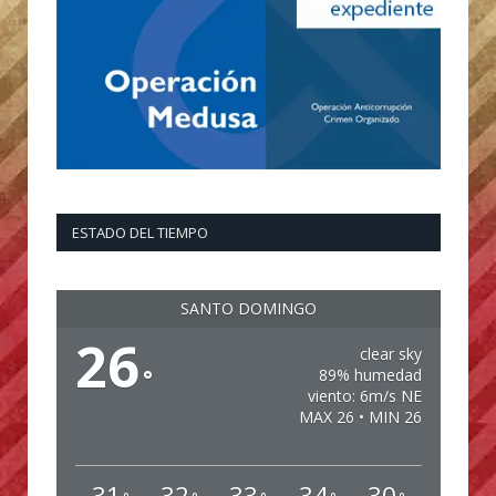
ESTADO DEL TIEMPO
SANTO DOMINGO
26
clear sky
°
89% humedad
viento: 6m/s NE
MAX 26 • MIN 26
31
32
33
34
30