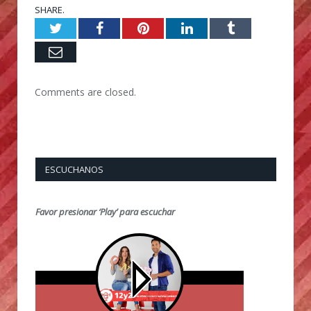
SHARE.
Twitter
Facebook
Pinterest
LinkedIn
Tumblr
Email
Comments are closed.
ESCUCHANOS
Favor presionar ‘Play’ para escuchar