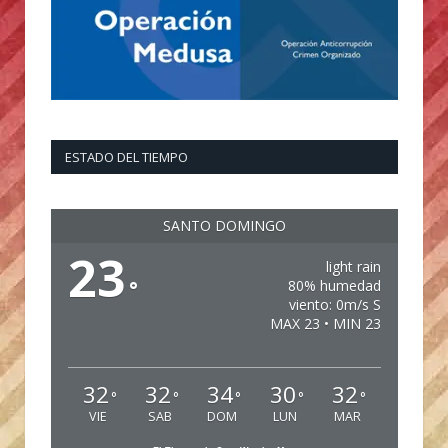
ESTADO DEL TIEMPO
SANTO DOMINGO
23
light rain
°
80% humedad
viento: 0m/s S
MAX 23 • MIN 23
32
32
34
30
32
°
°
°
°
°
VIE
SAB
DOM
LUN
MAR