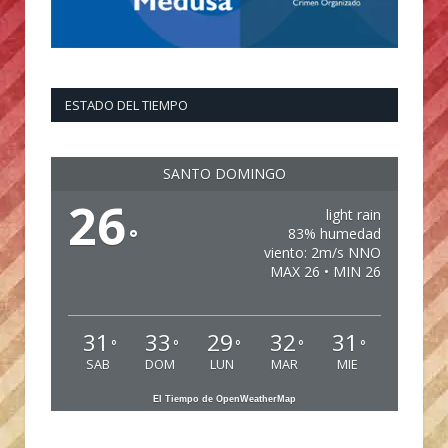
ESTADO DEL TIEMPO
SANTO DOMINGO
26
light rain
°
83% humedad
viento: 2m/s NNO
MAX 26 • MIN 26
31
33
29
32
31
°
°
°
°
°
SAB
DOM
LUN
MAR
MIE
El Tiempo de OpenWeatherMap