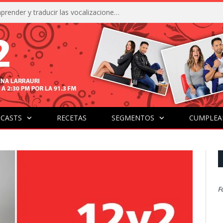
La IA está acercándonos a comprender y traducir las vocalizaciones y comportamientos de nuestras mascotas
CASTS
RECETAS
SEGMENTOS
CUMPLEA
F