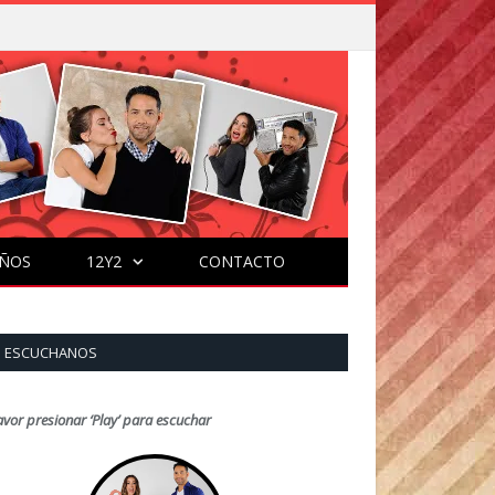
ÑOS
12Y2
CONTACTO
ESCUCHANOS
avor presionar ‘Play’ para escuchar