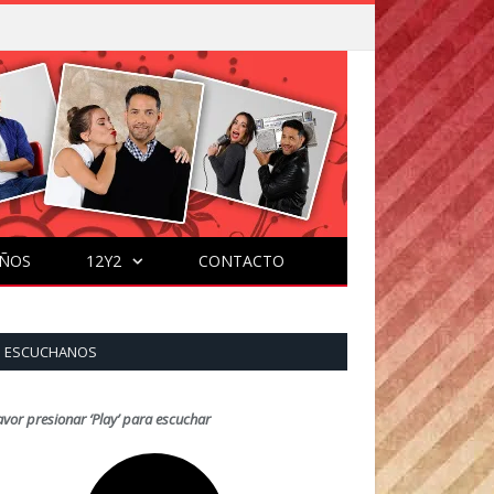
ÑOS
12Y2
CONTACTO
ESCUCHANOS
avor presionar ‘Play’ para escuchar