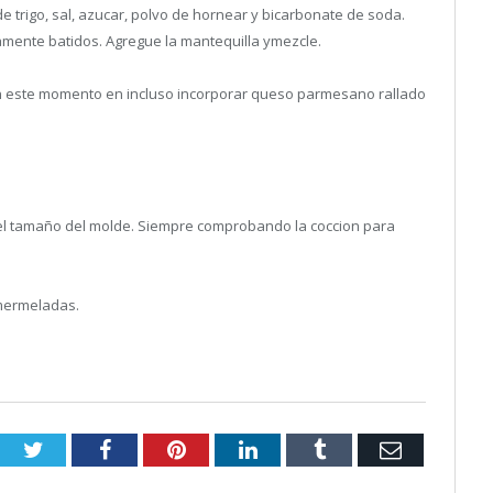
e trigo, sal, azucar, polvo de hornear y bicarbonate de soda.
ramente batidos. Agregue la mantequilla ymezcle.
en este momento en incluso incorporar queso parmesano rallado
l tamaño del molde. Siempre comprobando la coccion para
mermeladas.
Twitter
Facebook
Pinterest
LinkedIn
Tumblr
Email