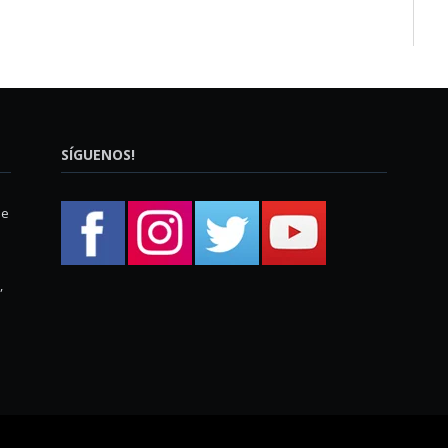
SÍGUENOS!
ue
,