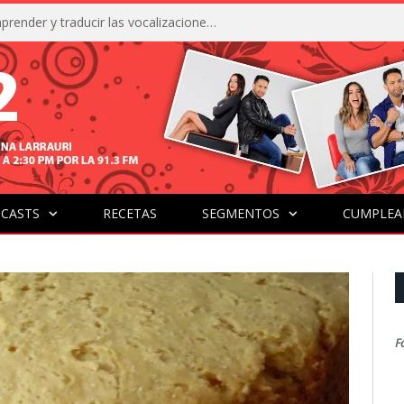
La IA está acercándonos a comprender y traducir las vocalizaciones y comportamientos de nuestras mascotas
CASTS
RECETAS
SEGMENTOS
CUMPLEA
F